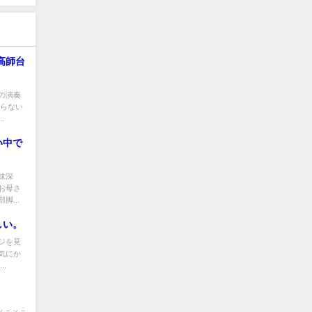
高師台
の演奏
からない
.
い中で
味深
お母さ
...
しい。
ジを見
気にか
.