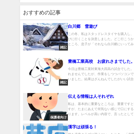
おすすめの記事
白川郷 雪遊び
この冬、私はスタッドレスタイヤを購入し、
びに行くことを決意しました。どこ行こうか
ところ、息子が「それなら白川郷にいってみた
雑記
豊橋工業高校 お疲れさまでした
今日は豊橋工業対東海大四高の試合でした。
れませんでしたが、作業をしつつパソコンで
いました。結果はざんねんでしたがいい試合だ.
雑記
伝える情報は人それぞれ
私は、基本的に重要なところは、重要ですと
すが、たまにあえて何気ない感じで口にする
ります。レベルが高い内容で、言ったとしても
保護者向け
漢字は頑張る！