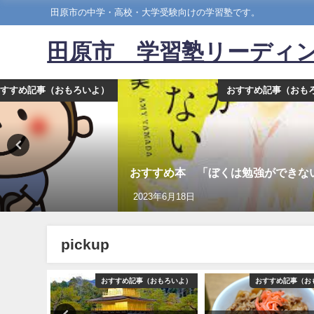
田原市の中学・高校・大学受験向けの学習塾です。
田原市 学習塾リーディ
すすめ記事（おもろいよ）
おすすめ記事（おも
おすすめ本 「ぼくは勉強ができな
2023年6月18日
pickup
おもろいよ）
おすすめ記事（おもろいよ）
おすすめ記事（お