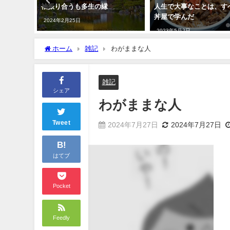
通りにで
袖振り合うも多生の縁
人生で大事なことは、す
丼屋で学んだ
2024年2月25日
2023年5月2日
ホーム
雑記
わがままな人
雑記
シェア
わがままな人
Tweet
2024年7月27日
2024年7月27日
B!
はてブ
Pocket
Feedly