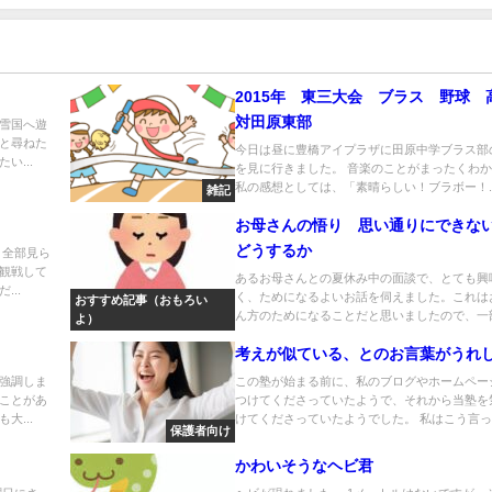
2015年 東三大会 ブラス 野球 
対田原東部
雪国へ遊
と尋ねた
今日は昼に豊橋アイプラザに田原中学ブラス部
い...
を見に行きました。 音楽のことがまったくわ
私の感想としては、「素晴らしい！ブラボー！..
雑記
。
お母さんの悟り 思い通りにできな
どうするか
 全部見ら
観戦して
あるお母さんとの夏休み中の面談で、とても興
..
く、ためになるよいお話を伺えました。これは
おすすめ記事（おもろい
ん方のためになることだと思いましたので、一部脚
よ）
考えが似ている、とのお言葉がうれ
強調しま
この塾が始まる前に、私のブログやホームペー
ことがあ
つけてくださっていたようで、それから当塾を
大...
けてくださっていたようでした。 私はこう言っ..
保護者向け
かわいそうなヘビ君