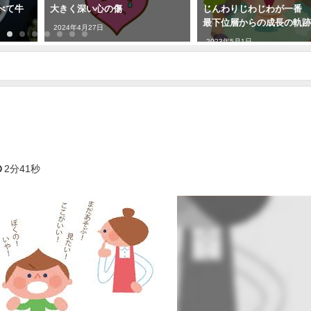
べて牛
大きく深い心の傷
じんわりじわじわが一番
最下位層からの成長の軌
2024年4月27日
2023年5月1日
2分41秒