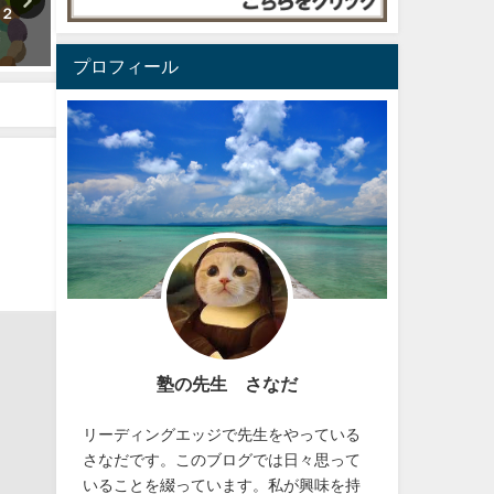
 ２
石油を探しに
生徒のお兄ちゃんは、私が
跡
生の頃から気にかけていた
2025年1月14日
子だった
プロフィール
2023年5月1日
塾の先生 さなだ
リーディングエッジで先生をやっている
さなだです。このブログでは日々思って
いることを綴っています。私が興味を持