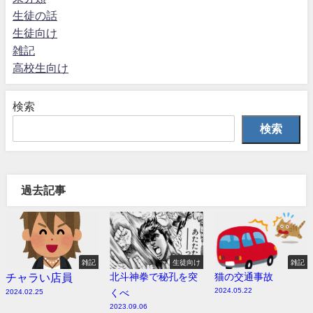
生徒の話
生徒向け
雑記
高校生向け
検索
検索
過去記事
雑記
生徒向け
雑記
チャラい店員
北斗神拳で秘孔を突
猫の交通事故
2024.05.22
くべ
2024.02.25
2023.09.06