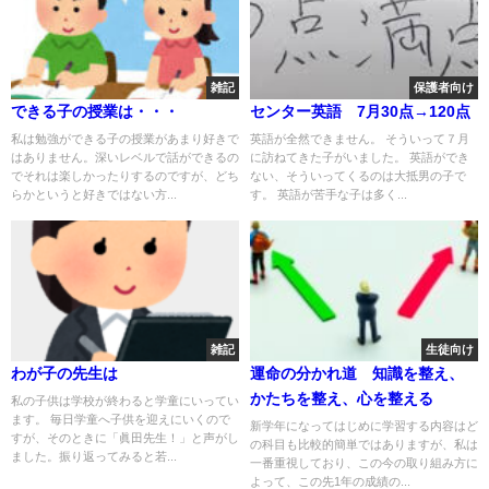
雑記
保護者向け
できる子の授業は・・・
センター英語 7月30点→120点
私は勉強ができる子の授業があまり好きで
英語が全然できません。 そういって７月
はありません。深いレベルで話ができるの
に訪ねてきた子がいました。 英語ができ
でそれは楽しかったりするのですが、どち
ない、そういってくるのは大抵男の子で
らかというと好きではない方...
す。 英語が苦手な子は多く...
雑記
生徒向け
わが子の先生は
運命の分かれ道 知識を整え、
かたちを整え、心を整える
私の子供は学校が終わると学童にいってい
ます。 毎日学童へ子供を迎えにいくので
新学年になってはじめに学習する内容はど
すが、そのときに「眞田先生！」と声がし
の科目も比較的簡単ではありますが、私は
ました。振り返ってみると若...
一番重視しており、この今の取り組み方に
よって、この先1年の成績の...