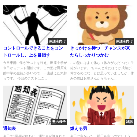
保護者向け
保護者向け
コントロールできることをコン
きっかけを待つ チャンスが来
トロールし、上を目指す
たらしっかりつかむ
今日東部中学がテストを終え、田原中学が
この塾にはよく休む（休みがちだった）生
今日からテスト開始です。この塾は田原東
徒がいます。 ちゃんと来たほうが成績が
部中学の生徒が多いので、一山越えた気持
伸びるのにな、とは思っていましたが、休
ちです。 今回のテストはこ...
みの際はお母さんからちゃん...
塾の様子
雑記
通知表
燃える男
今日で1学期が終わり、通知表が渡されま
今日は寒かった。明日も寒いのでしょう