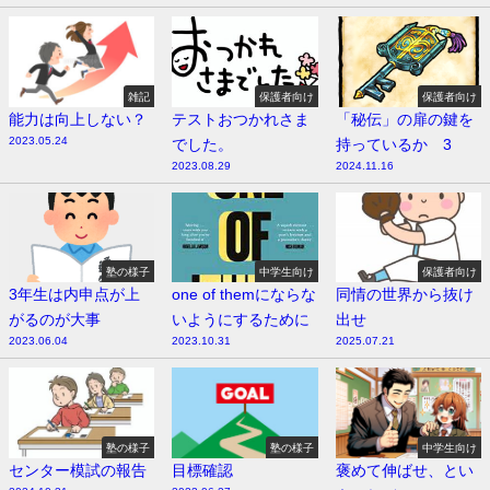
雑記
保護者向け
保護者向け
能力は向上しない？
テストおつかれさま
「秘伝」の扉の鍵を
2023.05.24
でした。
持っているか 3
2023.08.29
2024.11.16
塾の様子
中学生向け
保護者向け
3年生は内申点が上
one of themにならな
同情の世界から抜け
がるのが大事
いようにするために
出せ
2023.06.04
2023.10.31
2025.07.21
塾の様子
塾の様子
中学生向け
センター模試の報告
目標確認
褒めて伸ばせ、とい