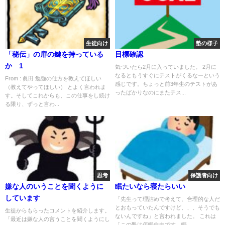
生徒向け
塾の様子
「秘伝」の扉の鍵を持っている
目標確認
か 1
気づいたら2月に入っていました。 2月に
なるともうすぐにテストがくるなーという
From : 眞田 勉強の仕方を教えてほしい
感じです。ちょっと前3年生のテストがあ
（教えてやってほしい） とよく言われま
ったばかりなのにまたテス...
す。そしてこれからも、この仕事をし続け
る限り、ずっと言わ...
思考
保護者向け
嫌な人のいうことを聞くように
眠たいなら寝たらいい
しています
「先生って理詰めで考えて、合理的な人だ
とおもっていたんですけど、、、そうでも
生徒からもらったコメントを紹介します。
ないんですね」と言われました。 これは
「最近は嫌な人の言うことを聞くようにし
「この塾は仮眠自由です。眠...