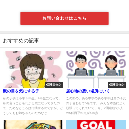
お問い合わせはこちら
おすすめの記事
保護者向け
保護者向け
親の目を気にする子
居心地の悪い場所にいく
私の子供は小学３年生、4年生になって、
この塾の、ある中学のある学年は男の子女
私の言うこともわかる歳になってきたの
の子合わせて5名です。 みんな本当によく
で、だめなところは指摘するのですが、ど
頑張ってくれていて、今、2回連続で5人
うしてもお姉ちゃんのだめなと...
の5科目平均点が440点...