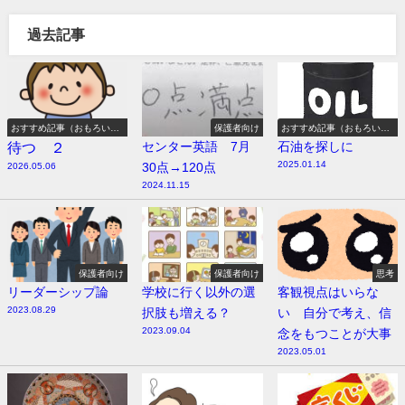
過去記事
おすすめ記事（おもろい
保護者向け
おすすめ記事（おもろい
よ）
よ）
待つ ２
センター英語 7月
石油を探しに
2025.01.14
30点→120点
2026.05.06
2024.11.15
保護者向け
保護者向け
思考
リーダーシップ論
学校に行く以外の選
客観視点はいらな
2023.08.29
択肢も増える？
い 自分で考え、信
2023.09.04
念をもつことが大事
2023.05.01