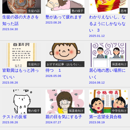
生徒の話
塾の様子
思考
生徒の器の大きさを
塾があって疲れます
わかりえないし、な
2023.08.26
知った話
るようにしかならな
2023.04.30
い 3
2025.01.12
生徒向け
おすすめ記事（おもろい
保護者向け
よ）
皆勤賞はもっと誇っ
待つ １
居心地の悪い場所に
2026.05.06
ていい
いく
2023.06.26
2024.08.12
塾の様子
保護者向け
中学生向け
テストの反省
親の目を気にする子
第一志望全員合格
2023.06.26
2024.07.27
2023.08.19