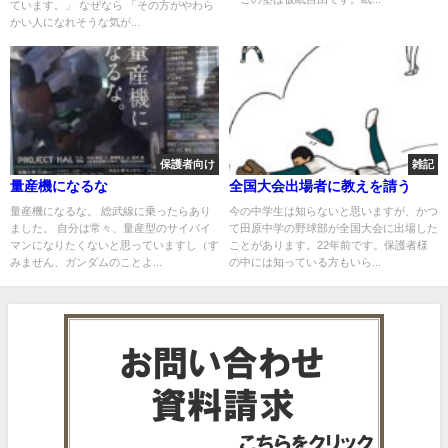
ています。」 なぜなら 「その方がやわら
かい人になれそうな気が...
保護者向け
雑記
量産機になるな
全国大会出場者に教えを請う
量産機になるな。 総武線に乗ったらあり
今の中学生は知らないと思いますが、かつ
ました。 自分は常々、量産型のサイバイ
て田原中学の野球部が全国大会に出場した
マンになりたくないと思っていますし（す
ことがあります。22年前です。保護者様
みません、ガンダムのことよ...
の中には知っている方もいら...