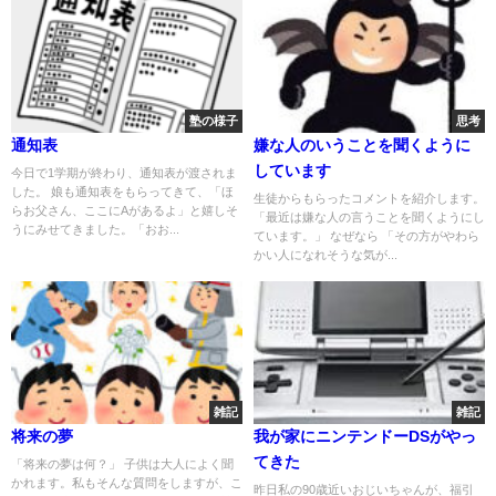
塾の様子
思考
通知表
嫌な人のいうことを聞くように
しています
今日で1学期が終わり、通知表が渡されま
した。 娘も通知表をもらってきて、「ほ
生徒からもらったコメントを紹介します。
らお父さん、ここにAがあるよ」と嬉しそ
「最近は嫌な人の言うことを聞くようにし
うにみせてきました。「おお...
ています。」 なぜなら 「その方がやわら
かい人になれそうな気が...
雑記
雑記
将来の夢
我が家にニンテンドーDSがやっ
てきた
「将来の夢は何？」 子供は大人によく聞
かれます。私もそんな質問をしますが、こ
昨日私の90歳近いおじいちゃんが、福引