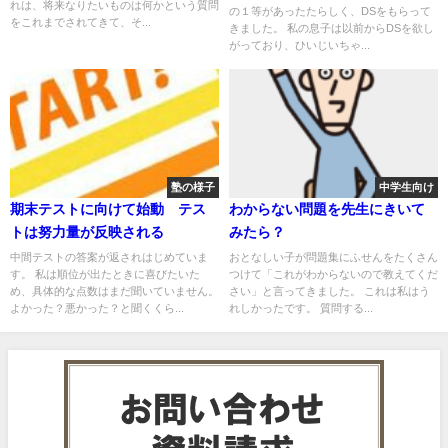
れは、将来なりたいものは何かという質問
の１等があったたらしく、DSをもらって
をこれまでされてきて、そ...
きました。 私の息子は以前からDSを欲し
がっており、ひいじいちゃ...
塾の様子
中学生向け
期末テストに向けて始動 テス
わからない問題を先生にきいて
トは努力量が反映される
みたら？
中間テストの答案が返されはじめていま
おとなしい子が問題集にふせんをたくさん
す。 私は順位が出たときに喜びたいた
つけて「これがわからないので教えてくだ
め、具体的な点数はまだ聞いていません。
さい」と言ってきました。 これは私はう
よかった？悪かった？と聞くくら...
れしかったです。 質問する...