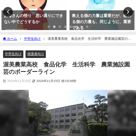
お母さんの悟り 思い通りにでき
教える側の力量は重要だが、教わ
ない中でどうするか
る側の力量も、同じように、重要
である
2023年4月30日
2023年5月2日
ホーム
中学生向け
渥美農業高校 食品化学 生活科学 農業施設園芸のボ
ーダーライン
中学生向け
保護者向け
渥美農業高校 食品化学 生活科学 農業施設園
芸のボーダーライン
2024年11月15日
2024年11月15日
2分38秒