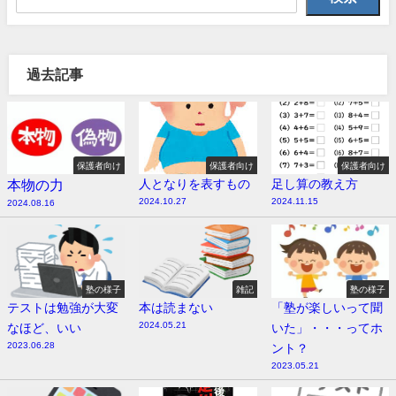
過去記事
保護者向け
保護者向け
保護者向け
本物の力
人となりを表すもの
足し算の教え方
2024.10.27
2024.11.15
2024.08.16
塾の様子
雑記
塾の様子
テストは勉強が大変
本は読まない
「塾が楽しいって聞
2024.05.21
なほど、いい
いた」・・・ってホ
2023.06.28
ント？
2023.05.21