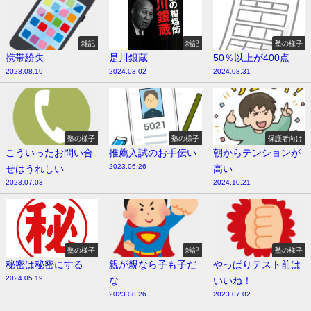
雑記
雑記
塾の様子
携帯紛失
是川銀蔵
50％以上が400点
2023.08.19
2024.03.02
2024.08.31
塾の様子
塾の様子
保護者向け
こういったお問い合
推薦入試のお手伝い
朝からテンションが
2023.06.26
せはうれしい
高い
2023.07.03
2024.10.21
塾の様子
雑記
塾の様子
秘密は秘密にする
親が親なら子も子だ
やっぱりテスト前は
2024.05.19
な
いいね！
2023.08.26
2023.07.02