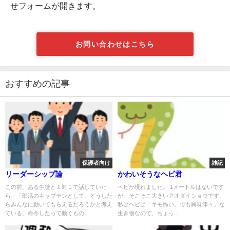
せフォームが開きます。
お問い合わせはこちら
おすすめの記事
保護者向け
雑記
リーダーシップ論
かわいそうなヘビ君
この前、ある生徒と１対１で話していた
ヘビが現れました。 1メートルはないです
ら、「部活のキャプテンとして、どうした
が、そこそこ大きいアオダイショウです。
らみんなに動いてもらえるだろうかと考え
私はヘビは「キモ怖い。でも興味津々」な
ている。命令したって動くもの...
生き物なので、ちょっ...