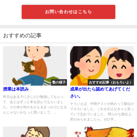
お問い合わせはこちら
おすすめの記事
塾の様子
おすすめ記事（おもろいよ）
授業は本読み
成果が出たら認めてあげてくだ
さい。
昨日はある子に少しだけ勉強してもらっ
て、あとはずっと本を読んでもらいまし
そういえば、中間テストが終わって順位が
た。その本が何かをかえるきっかけになる
でそろいました。これを伝えなきゃと思っ
んじゃないかなっと思いまして。...
ていて忘れていました。 明らかな順位上
昇がみられましたら、ぜひ手...