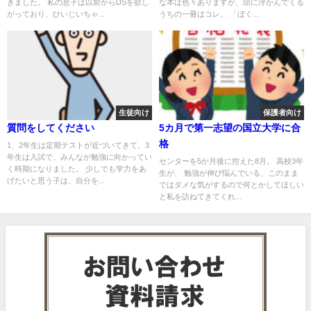
きました。 私の息子は以前からDSを欲し
な本は色々ありますが、頭に浮かんでくる
がっており、ひいじいちゃ...
うちの一冊はコレ。 「ぼく...
生徒向け
保護者向け
質問をしてください
5カ月で第一志望の国立大学に合
格
1、2年生は定期テストが近づいてきて、3
年生は入試で、みんなが勉強に向かってい
センターを5か月後に控えた8月。 高校3年
く時期になりました。 少しでも学力をあ
生が、 勉強が伸び悩んでいる、このまま
げたいと思う子は、自分を...
ではダメな気がするので何とかしてほしい
と私を訪ねてきてくれ...