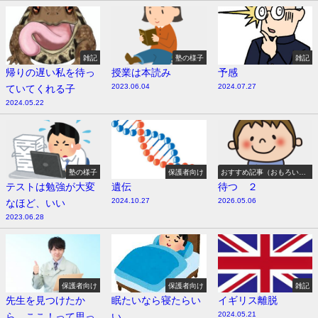
雑記
塾の様子
雑記
帰りの遅い私を待っ
授業は本読み
予感
2023.06.04
2024.07.27
ていてくれる子
2024.05.22
塾の様子
保護者向け
おすすめ記事（おもろい
よ）
テストは勉強が大変
遺伝
待つ ２
2024.10.27
2026.05.06
なほど、いい
2023.06.28
保護者向け
保護者向け
雑記
先生を見つけたか
眠たいなら寝たらい
イギリス離脱
2024.05.21
ら、ここ！って思っ
い