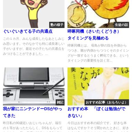
塾の様子
生徒の話
ぐいぐいきてる子の共通点
啐啄同機（さいたくどうき）
タイミングを見極める
この１カ月、みんな成長したなあとしみじ
み思います。そのなかでも特に成長著しい
啐啄同機とは、 母鳥が卵の殻を外側から
子がいますが、最近その子たちの共通点を
つつき、雛が内側からつつくそのタイミン
みつけることができました。...
グが一致するとうまく孵化できる、という
タイミングの重要性を説く言...
雑記
おすすめ記事（おもろいよ）
我が家にニンテンドーDSがやっ
おすすめ本 「ぼくは勉強がで
てきた
きない」
昨日私の90歳近いおじいちゃんが、福引
今日はおすすめ本の紹介です。 好きな本
の１等があったたらしく、DSをもらって
はなんですか？そう聞かれたときに、好き