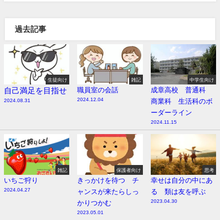
過去記事
生徒向け
雑記
中学生向け
自己満足を目指せ
職員室の会話
成章高校 普通科
2024.12.04
商業科 生活科のボ
2024.08.31
ーダーライン
2024.11.15
雑記
保護者向け
思考
いちご狩り
きっかけを待つ チ
幸せは自分の中にあ
2024.04.27
ャンスが来たらしっ
る 類は友を呼ぶ
2023.04.30
かりつかむ
2023.05.01