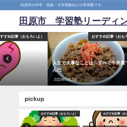
田原市の中学・高校・大学受験向けの学習塾です。
田原市 学習塾リーディ
すすめ記事（おもろいよ）
おすすめ記事（おも
人生で大事なことは、すべて牛丼屋
んだ
2023年5月2日
pickup
おもろいよ）
おすすめ記事（おもろいよ）
おすすめ記事（お