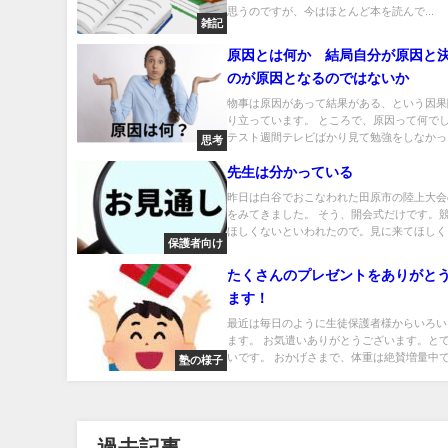
思うのですが、今はほとんど本を読んで...
雑記
原因とは何か 結局自分が原因と
のが原因となるのではないか
物事は原因があって結果がある、という因果
り立っています。 ところで、原因って何で
テスト週間テレビばかり見て勉強をしなかっ..
思考
先生は分かっている
昨日は白谷でおこなわれた田原市の陸上大会
をみてきました。 そう、開会式だけです。
ほしくないといわれたので。見に来てほしく..
保護者向け
たくさんのプレゼントをありがと
ます！
最近は毎日のように生徒保護者様からいろい
ます。 お気遣いありがとうございます。と
いです。 おかげさまで、体重は絶賛増量中で.
塾の様子
過去記事