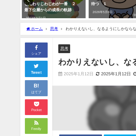
感情を適
じんわりじわじわが一番 ２
待つ １
最下位層からの成長の軌跡
2026年5月6日
2023年5月1日
ホーム
思考
わかりえないし、なるようにしかなら
思考
シェア
わかりえないし、な
Tweet
2025年1月12日
2025年1月12日
B!
はてブ
Pocket
Feedly