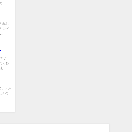
..
うれし
うござ
.
い
けで
わくわ
...
く、と思
つか反