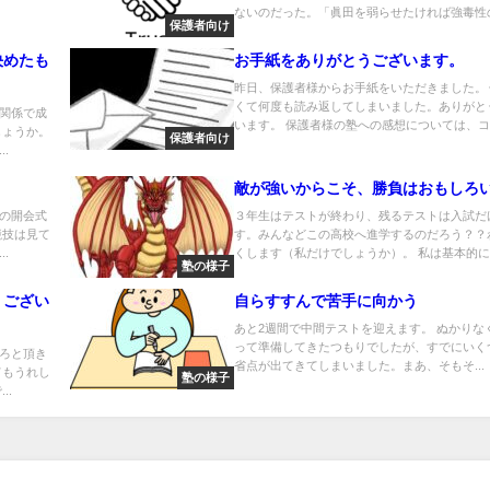
ないのだった。「眞田を弱らせたければ強毒性の.
保護者向け
決めたも
お手紙をありがとうございます。
昨日、保護者様からお手紙をいただきました。
くて何度も読み返してしまいました。ありがと
関係で成
います。 保護者様の塾への感想については、コ..
しょうか。
保護者向け
.
敵が強いからこそ、勝負はおもしろ
の開会式
３年生はテストが終わり、残るテストは入試だ
競技は見て
す。みんなどこの高校へ進学するのだろう？？
.
くします（私だけでしょうか）。 私は基本的に志
塾の様子
うござい
自らすすんで苦手に向かう
あと2週間で中間テストを迎えます。 ぬかりな
って準備してきたつもりでしたが、すでにいく
ろと頂き
省点が出てきてしまいました。まあ、そもそ...
てもうれし
塾の様子
..