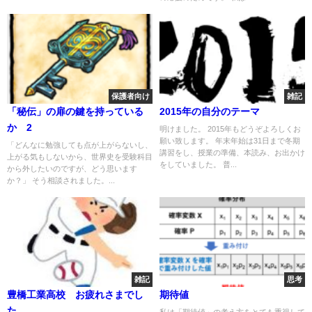
保護者向け
雑記
「秘伝」の扉の鍵を持っている
2015年の自分のテーマ
か 2
明けました。 2015年もどうぞよろしくお
願い致します。 年末年始は31日まで冬期
「どんなに勉強しても点が上がらないし、
講習をし、授業の準備、本読み、お出かけ
上がる気もしないから、世界史を受験科目
をしていました。 普...
から外したいのですが、どう思います
か？」 そう相談されました。...
雑記
思考
豊橋工業高校 お疲れさまでし
期待値
た。