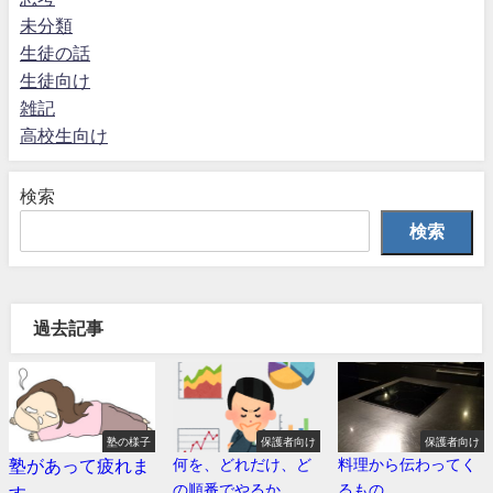
未分類
生徒の話
生徒向け
雑記
高校生向け
検索
検索
過去記事
塾の様子
保護者向け
保護者向け
塾があって疲れま
何を、どれだけ、ど
料理から伝わってく
の順番でやるか
るもの