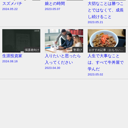
スズメバチ
娘との時間
大切なことは勝つこ
2024.05.22
2023.05.07
とではなくて、成長
し続けること
2023.05.21
保護者向け
塾選び
おすすめ記事（おもろい
よ）
生涯投資家
入りたいと思ったら
人生で大事なこと
2024.08.16
入ってください
は、すべて牛丼屋で
2023.04.30
学んだ
2023.05.02
田原市 学習塾リーディングエッジ【公式ブログ】 All Rights Reserved.