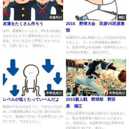
生徒向け
雑記
友達をたくさん作ろう
2016 野球大会 田原VS田原東
部
今日、図書館にいったら、3年生の生徒た
ちがたのしそうに漫画を読んでいました。
先週雨のために順延になった試合が今日あ
ああ、そういえばもう卒業しちゃったん
りました。 ３－０で田原東部の勝利で
だ、と思いました。 高校生に...
す。田原中学は今大会唯一背番号をもらっ
た2年生が先発し、疲れが出て...
中学生向け
中学生向け
レベルが低くたっていーんだよ
2015新人戦 野球部 野田
泉 福江
勉強ができるのはすごい、できないのはだ
め この価値観は私たちに強く刷り込まれ
今日は田原市では新人戦がおこなわれまし
ていて、勉強ができない子は卑屈になりや
た。私は滝頭球場へ朝からいってきまし
すいです。 できなくたっ...
た。 部員11人、全員野球で臨む野田中学
の応援のためです。 私は...