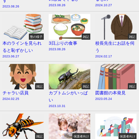
す
2023.08.26
2024.10.27
2023.08.26
塾の様子
雑記
雑記
本のラインを見られ
3日ぶりの食事
校長先生にお話を伺
2023.08.26
ると恥ずかしい
う
2023.06.27
2024.02.17
雑記
雑記
雑記
チャラい店員
カブトムシがいっぱ
図書館の本発見
2024.02.25
2023.05.24
い
2023.10.31
雑記
保護者向け
保護者向け