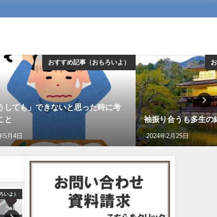
おすすめ記事（おもろいよ）
お
うしても」できないと思った時に考
こと
袖振り合うも多生の
3年5月4日
2024年2月25日
ろいよ）
おすすめ記事（おもろいよ）
おすすめ記事（おも