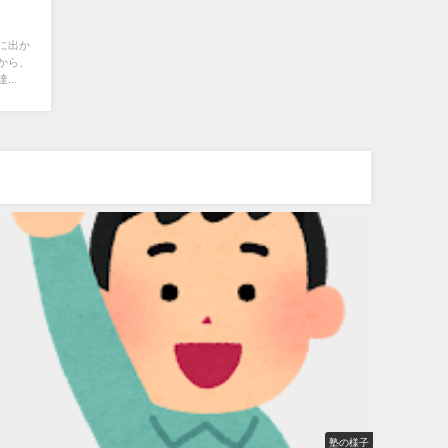
に出か
から、
..
塾の様子