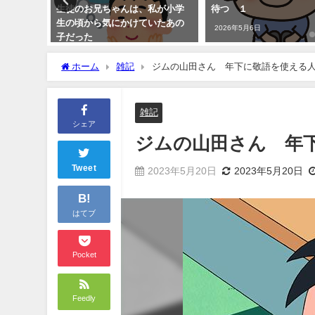
生徒のお兄ちゃんは、私が小学
待つ １
生の頃から気にかけていたあの
2026年5月6日
子だった
2023年5月1日
ホーム
雑記
ジムの山田さん 年下に敬語を使える
雑記
シェア
ジムの山田さん 年
Tweet
2023年5月20日
2023年5月20日
B!
はてブ
Pocket
Feedly