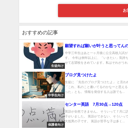
お
おすすめの記事
願望すれば願いが叶うと思ってん
中学三年生はあと一ヶ月後に公立高校入試が
す。 今年は例年以上に、「いきたい」気持
せて志望校をきめています。私はそれがうれし
生徒向け
ブログ見つけたよ
生徒に 「先生のブログ見つけたよ」 と言わ
「これ、私のこと書いてるのかなーと思える
った」とも。 情報を発信する人は誰でも...
中学生向け
センター英語 7月30点→120点
英語が全然できません。 そういって７月に
子がいました。 英語ができない、そういっ
大抵男の子です。 英語が苦手な子は多く...
保護者向け