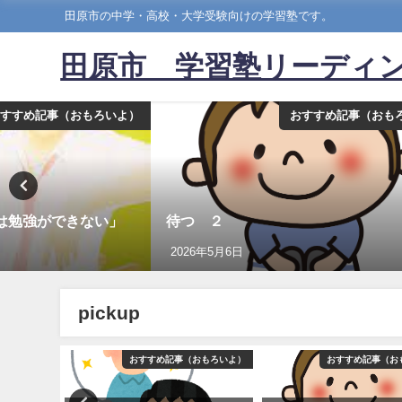
田原市の中学・高校・大学受験向けの学習塾です。
田原市 学習塾リーディ
すすめ記事（おもろいよ）
おすすめ記事（おも
は勉強ができない」
待つ ２
2026年5月6日
pickup
おもろいよ）
おすすめ記事（おもろいよ）
おすすめ記事（お