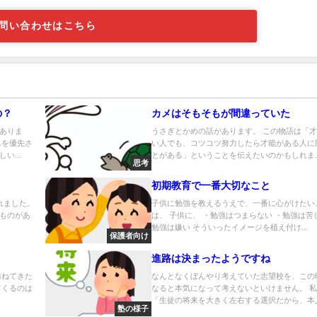
問い合わせはこちら
の？
カメはそもそもが間違っていた
ありま
うさぎとかめの話があります。 この物語は「
ちを優先さ
い人でも、コツコツ努力したら才能がある人に
い...
とがある」ということを伝えたいのかもしれま..
思考
初期教育で一番大切なこと
れました。
子供に勉強を教えるうえで、一番に心がけたい
ものがあ
は、 子供に、 ・勉強はつまらない ・勉強は苦
勉強は嫌い そういったイメージを植え付け...
保護者向け
進路は決まったようですね
訪ねてきた
なんとなくぼんやり考えていた志望校を、この
てくるのは
なると本気になって考えないといけません。 
「生徒の将来を大きく左右する選択だから、本人.
塾の様子