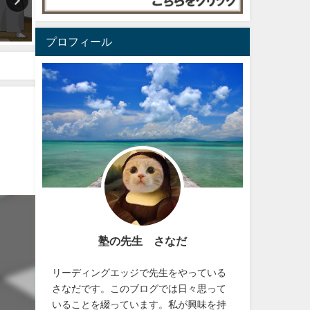
教える側の力量は重要だが、教
「どうしても」できないと
わる側の力量も、同じように、
た時に考えること
重要である
プロフィール
2023年5月4日
2023年5月2日
塾の先生 さなだ
リーディングエッジで先生をやっている
さなだです。このブログでは日々思って
いることを綴っています。私が興味を持