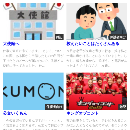
雑記
保護者向け
大使館へ
教えたいことはたくさんある
仕事で東京に来ています。 そして、つい
今日は息子が友達と遊びに行き、娘は私と
この間、ある国から申請したものの許可が
一緒に出かけることになっていました。し
下りたとのメールが届いたので、先ほど大
かし、娘も友達から、遊ぼう、と電話があ
使館に行ってきました。 仕...
ったようで「お父さん、友達...
保護者向け
雑記
公文いくもん
キングオブコント
「今公文習っているんですが・・・」とい
夜の仕事をしていると、テレビをみること
う言葉をよく聞きます。公文って特に小学
がほとんどなくなるのですが、ダウンタウ