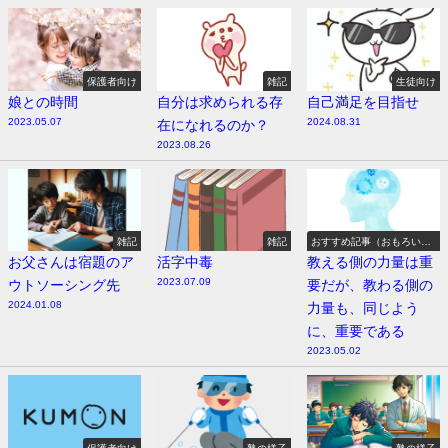
保護者向け
雑記
生徒向け
娘との時間
自分は求められる存
自己満足を目指せ
2023.05.07
2024.08.31
在になれるのか？
2023.08.26
雑記
雑記
おすすめ記事（おもろい
よ）
お父さんは宿題のア
活字中毒
教える側の力量は重
2023.07.09
ウトソーシング先
要だが、教わる側の
2024.01.08
力量も、同じよう
に、重要である
2023.05.02
保護者向け
塾の様子
塾の様子