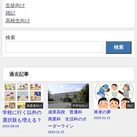
生徒向け
雑記
高校生向け
検索
検索
過去記事
保護者向け
中学生向け
雑記
学校に行く以外の
成章高校 普通科
将来の夢
2025.01.12
商業科 生活科のボ
選択肢も増える？
ーダーライン
2023.09.04
2024.11.15