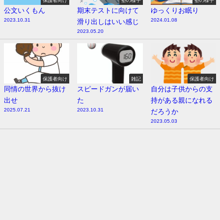
公文いくもん
期末テストに向けて
ゆっくりお眠り
2023.10.31
2024.01.08
滑り出しはいい感じ
2023.05.20
保護者向け
雑記
保護者向け
同情の世界から抜け
スピードガンが届い
自分は子供からの支
出せ
た
持がある親になれる
2025.07.21
2023.10.31
だろうか
2023.05.03
田原市 学習塾リーディングエッジ【公式ブログ】 All Rights Reserved.