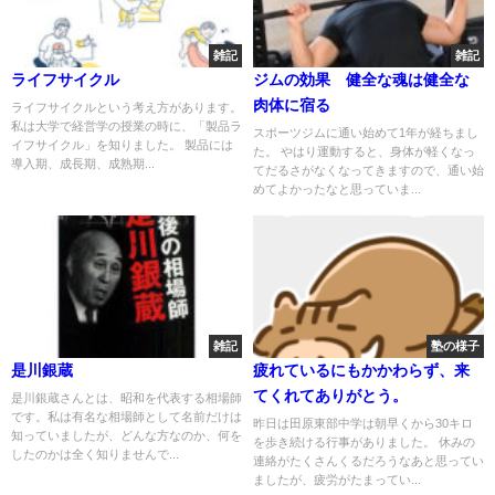
雑記
雑記
ライフサイクル
ジムの効果 健全な魂は健全な
肉体に宿る
ライフサイクルという考え方があります。
私は大学で経営学の授業の時に、「製品ラ
スポーツジムに通い始めて1年が経ちまし
イフサイクル」を知りました。 製品には
た。 やはり運動すると、身体が軽くなっ
導入期、成長期、成熟期...
てだるさがなくなってきますので、通い始
めてよかったなと思っていま...
雑記
塾の様子
是川銀蔵
疲れているにもかかわらず、来
てくれてありがとう。
是川銀蔵さんとは、昭和を代表する相場師
です。私は有名な相場師として名前だけは
昨日は田原東部中学は朝早くから30キロ
知っていましたが、どんな方なのか、何を
を歩き続ける行事がありました。 休みの
したのかは全く知りませんで...
連絡がたくさんくるだろうなあと思ってい
ましたが、疲労がたまってい...