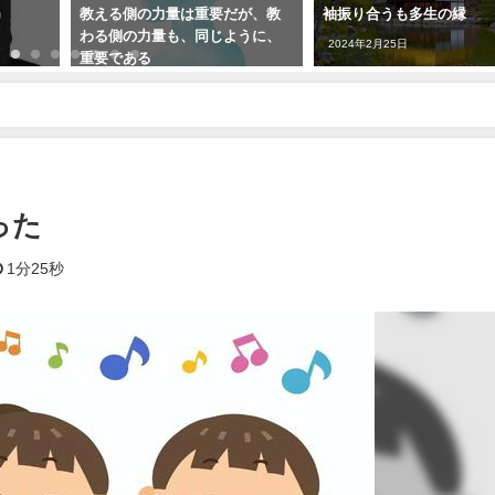
教える側の力量は重要だが、教
袖振り合うも多生の縁
わる側の力量も、同じように、
2024年2月25日
重要である
2023年5月2日
った
1分25秒