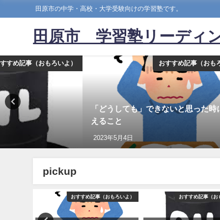
田原市の中学・高校・大学受験向けの学習塾です。
田原市 学習塾リーディ
すすめ記事（おもろいよ）
おすすめ記事（おも
「どうしても」できないと思った時
えること
2023年5月4日
pickup
おもろいよ）
おすすめ記事（おもろいよ）
おすすめ記事（お