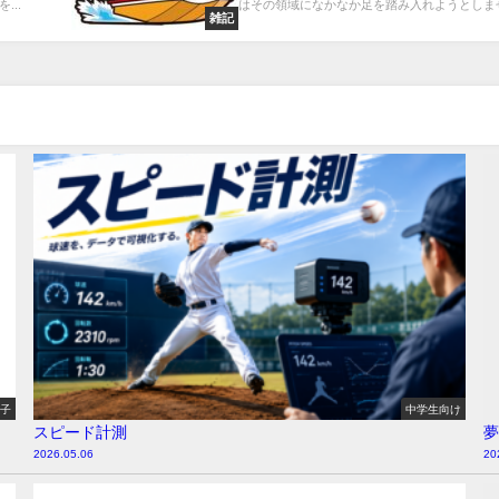
..
はその領域になかなか足を踏み入れようとしませ.
雑記
様子
中学生向け
スピード計測
夢
2026.05.06
20