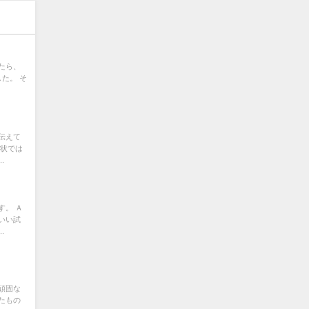
たら、
た。 そ
伝えて
現状では
.
す。 Ａ
いい試
.
頑固な
たもの