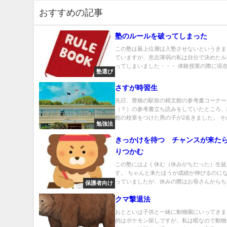
おすすめの記事
塾のルールを破ってしまった
この塾は最上位層は入塾させないというきま
ていますが、意志薄弱の私は自分で決めたル
ってしまいました・・・ 体験授業の際に現在の
塾選び
さすが時習生
先日、豊橋の駅前の精文館の参考書コーナー
（？）の参考書立ち読みをしていたところ、
館の校章をつけた男の子が2名きました。 その.
勉強法
きっかけを待つ チャンスが来た
りつかむ
この塾にはよく休む（休みがちだった）生徒
す。 ちゃんと来たほうが成績が伸びるのに
っていましたが、休みの際はお母さんからちゃ
保護者向け
クマ撃退法
おとといは子供と一緒に動物園にいってきま
的はポケモン探しですが、私は暇なので動物