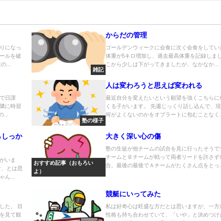
からだの管理
りになっ
ゴールデンウィークに会食に次ぐ会食をしてい
ールを破
体重が5キロ増加し、過去最高体重を記録しまし
...
こから少しは下がってきましたが、なかなか...
雑記
人は変わろうと思えば変われる
で日課
最近自分を変えたいという願望を強くこちらに
隣に時習
くる子がいます。 先週じっくり話し込んで、
..
何がよくないのかをオブラートに包むことなく..
塾の様子
らしっか
大きく深い心の傷
塾の生徒が他チームの試合を見に行ったそうで
チームとＢチームが戦って両者リードを許さず
がいま
おすすめ記事（おもろい
合。最後の最後でＡチームがたくさん点をとっ..
な、とは思
よ）
ん...
競艇にいってみた
した。 目
私は好奇心は旺盛な方だとは思いますが、一方
を見て観
性格も持ち合わせていて、「いや」と決めつけ