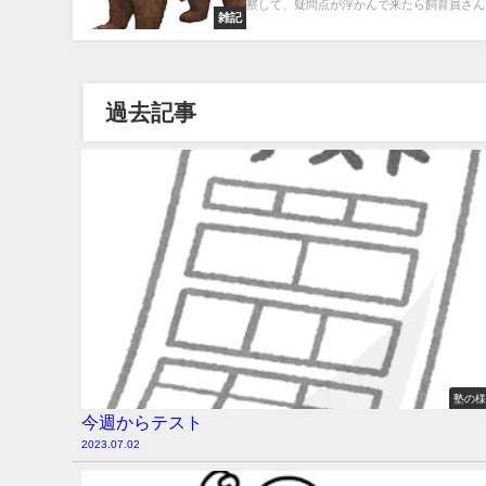
察して、疑問点が浮かんで来たら飼育員さんを.
雑記
過去記事
塾の
今週からテスト
2023.07.02