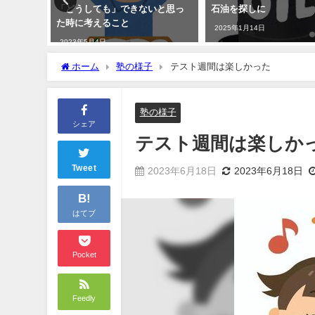
「どうしても」できないと思っ
石油を探しに
た時に考えること
2025年1月14日
2023年5月4日
ホーム
塾の様子
テスト週間は楽しかった
塾の様子
シェア
テスト週間は楽しか
Tweet
2023年6月18日
2023年6月18日
B!
はてブ
Pocket
Feedly