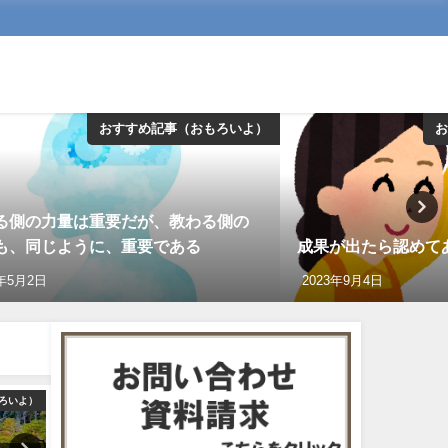
おすすめ記事（おもろいよ）
お
る側の力量は重要だが、教わる側の
も、同じように、重要である
成果が出たら認めて
3年5月2日
2023年9月4日
ろいよ）
おすすめ記事（おもろいよ）
おすすめ記事（おも