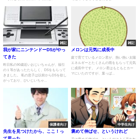
雑記
雑記
我が家にニンテンドーDSがやっ
メロンは元気に成長中
てきた
庭で育てているメロン君が、熱い熱い太陽
エネルギーとたくさんの雨をもらって元気
昨日私の90歳近いおじいちゃんが、福引
に成長中です。 メロン君はもともとカー
の１等があったたらしく、DSをもらって
マにいたのですが、葉っぱ...
きました。 私の息子は以前からDSを欲し
がっており、ひいじいちゃ...
保護者向け
中学生向け
先生を見つけたから、ここ！っ
褒めて伸ばせ、というけれど
て思った