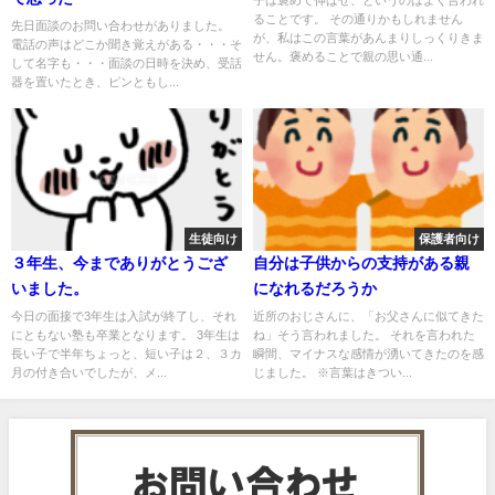
子は褒めて伸ばせ、というのはよく言われ
ることです。 その通りかもしれません
先日面談のお問い合わせがありました。
が、私はこの言葉があんまりしっくりきま
電話の声はどこか聞き覚えがある・・・そ
せん。褒めることで親の思い通...
して名字も・・・面談の日時を決め、受話
器を置いたとき、ピンともし...
生徒向け
保護者向け
３年生、今までありがとうござ
自分は子供からの支持がある親
いました。
になれるだろうか
今日の面接で3年生は入試が終了し、それ
近所のおじさんに、「お父さんに似てきた
にともない塾も卒業となります。 3年生は
ね」そう言われました。 それを言われた
長い子で半年ちょっと、短い子は２、３カ
瞬間、マイナスな感情が湧いてきたのを感
月の付き合いでしたが、メ...
じました。 ※言葉はきつい...