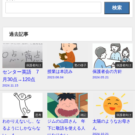
検索
過去記事
保護者向け
塾の様子
保護者向け
センター英語 7
授業は本読み
保護者会の方針
2023.06.04
2024.05.21
月30点→120点
2024.11.15
思考
雑記
保護者向け
わかりえないし、な
ジムの山田さん 年
太陽のようなお母さ
るようにしかならな
下に敬語を使える人
ん
2024.10.21
い ４
になりたい