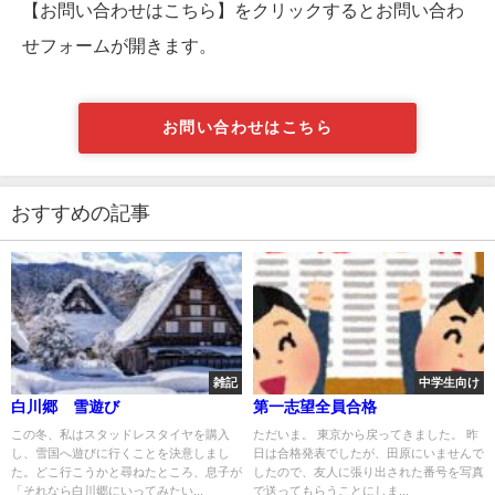
【お問い合わせはこちら】をクリックするとお問い合わ
せフォームが開きます。
お問い合わせはこちら
おすすめの記事
雑記
中学生向け
白川郷 雪遊び
第一志望全員合格
この冬、私はスタッドレスタイヤを購入
ただいま。 東京から戻ってきました。 昨
し、雪国へ遊びに行くことを決意しまし
日は合格発表でしたが、田原にいませんで
た。どこ行こうかと尋ねたところ、息子が
したので、友人に張り出された番号を写真
「それなら白川郷にいってみたい...
で送ってもらうことにしま...