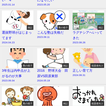
2025.01.14
2023.05.20
雑記
塾の様子
雑記
選抜野球がはじまっ
こんな塾は失格だ
ラグナシアへいって
2023.09.11
てます
きた
2024.04.23
2023.08.26
塾の様子
雑記
保護者向け
3年生は内申点が上
2016 野球大会 田
正しい育て方
2024.08.31
がるのが大事
原VS田原東部
2023.06.04
2024.05.19
塾の様子
雑記
保護者向け