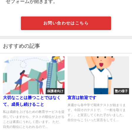
せフォームが開きます。
お問い合わせはこちら
おすすめの記事
保護者向け
塾の様子
大切なことは勝つことではなく
宣言は歓迎です
て、成長し続けること
来週から各中学で期末テストが始まりま
す。今回そのテストで、「一桁を取りま
私は成績を上げるための教育サービスを提
す」、と宣言してくれた子がいました。
供していますから、テストの順位が上がる
自分からこういった宣言をしてく...
ことは素直にうれしく思います。 ただ、
目先の順位にとらわれるので...