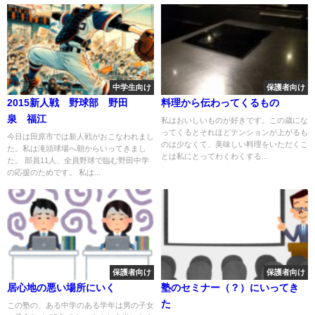
中学生向け
保護者向け
2015新人戦 野球部 野田
料理から伝わってくるもの
泉 福江
私はおいしいものが好きです。この歳にな
ってくるとそれほどテンションが上がるも
今日は田原市では新人戦がおこなわれまし
のは少なくて、美味しい料理をいただくこ
た。私は滝頭球場へ朝からいってきまし
とは私にとってわくわくする...
た。 部員11人、全員野球で臨む野田中学
の応援のためです。 私は...
保護者向け
保護者向け
居心地の悪い場所にいく
塾のセミナー（？）にいってき
た
この塾の、ある中学のある学年は男の子女