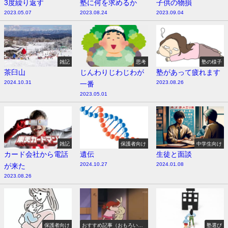
3度繰り返す
塾に何を求めるか
子供の物損
2023.05.07
2023.08.24
2023.09.04
雑記
思考
塾の様子
茶臼山
じんわりじわじわが
塾があって疲れます
2024.10.31
2023.08.26
一番
2023.05.01
雑記
保護者向け
中学生向け
カード会社から電話
遺伝
生徒と面談
2024.10.27
2024.01.08
が来た
2023.08.26
保護者向け
おすすめ記事（おもろい
塾選び