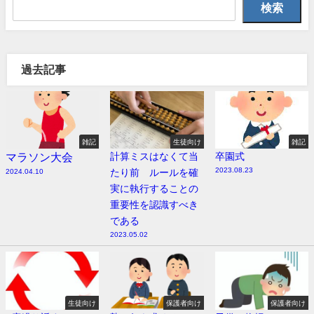
検索
過去記事
雑記
生徒向け
雑記
マラソン大会
計算ミスはなくて当
卒園式
2023.08.23
たり前 ルールを確
2024.04.10
実に執行することの
重要性を認識すべき
である
2023.05.02
生徒向け
保護者向け
保護者向け