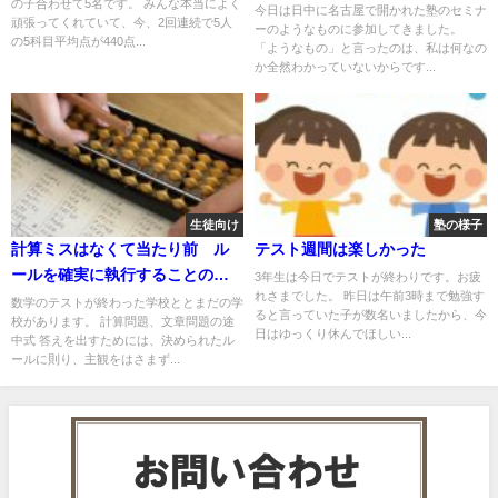
の子合わせて5名です。 みんな本当によく
今日は日中に名古屋で開かれた塾のセミナ
頑張ってくれていて、今、2回連続で5人
ーのようなものに参加してきました。
の5科目平均点が440点...
「ようなもの」と言ったのは、私は何なの
か全然わかっていないからです...
生徒向け
塾の様子
計算ミスはなくて当たり前 ル
テスト週間は楽しかった
ールを確実に執行することの重
3年生は今日でテストが終わりです。お疲
れさまでした。 昨日は午前3時まで勉強す
要性を認識すべきである
数学のテストが終わった学校ととまだの学
ると言っていた子が数名いましたから、今
校があります。 計算問題、文章問題の途
日はゆっくり休んでほしい...
中式 答えを出すためには、決められたル
ールに則り、主観をはさまず...