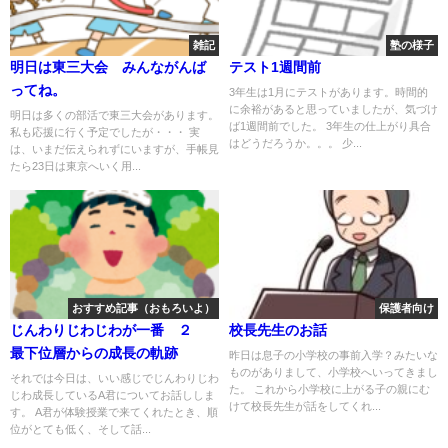
雑記
塾の様子
明日は東三大会 みんながんば
テスト1週間前
ってね。
3年生は1月にテストがあります。時間的
に余裕があると思っていましたが、気づけ
明日は多くの部活で東三大会があります。
ば1週間前でした。 3年生の仕上がり具合
私も応援に行く予定でしたが・・・ 実
はどうだろうか。。。 少...
は、いまだ伝えられずにいますが、手帳見
たら23日は東京へいく用...
おすすめ記事（おもろいよ）
保護者向け
じんわりじわじわが一番 ２
校長先生のお話
最下位層からの成長の軌跡
昨日は息子の小学校の事前入学？みたいな
ものがありまして、小学校へいってきまし
それでは今日は、いい感じでじんわりじわ
た。 これから小学校に上がる子の親にむ
じわ成長しているA君についてお話ししま
けて校長先生が話をしてくれ...
す。 A君が体験授業で来てくれたとき、順
位がとても低く、そして話...