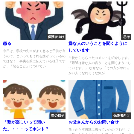
保護者向け
思考
怒る
嫌な人のいうことを聞くように
しています
今日は、学校の先生がよく怒ると子供が言
うので、といってもそれを嫌がっているの
生徒からもらったコメントを紹介します。
ではなく、事実を親に伝えている様子です
「最近は嫌な人の言うことを聞くようにし
が、「怒ること」についてい...
ています。」 なぜなら 「その方がやわら
かい人になれそうな気が...
塾の様子
保護者向け
「塾が楽しいって聞い
お父さんからのお問い合せ
た」・・・ってホント？
前々から不思議に思っていたのですが、こ