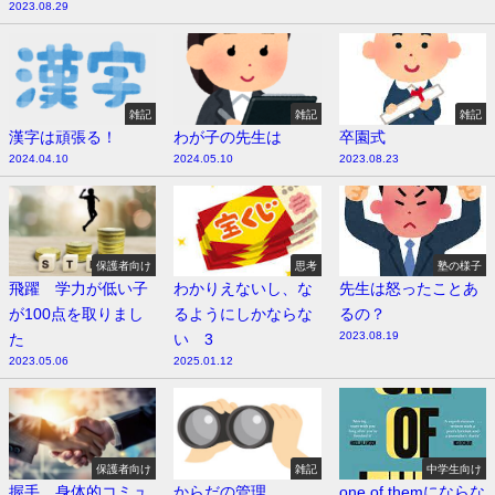
2023.08.29
雑記
雑記
雑記
漢字は頑張る！
わが子の先生は
卒園式
2024.04.10
2024.05.10
2023.08.23
保護者向け
思考
塾の様子
飛躍 学力が低い子
わかりえないし、な
先生は怒ったことあ
が100点を取りまし
るようにしかならな
るの？
2023.08.19
た
い 3
2023.05.06
2025.01.12
保護者向け
雑記
中学生向け
握手 身体的コミュ
からだの管理
one of themにならな