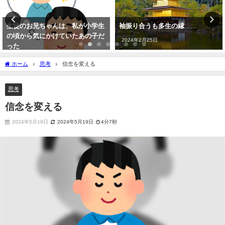
生徒のお兄ちゃんは、私が小学生
袖振り合うも多生の縁
の頃から気にかけていたあの子だ
2024年2月25日
った
2023年5月1日
ホーム
思考
信念を変える
思考
信念を変える
2024年5月19日
2024年5月19日
4分7秒