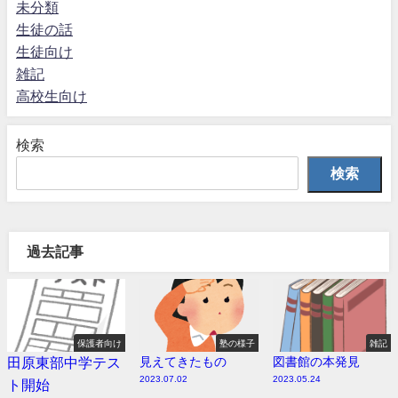
未分類
生徒の話
生徒向け
雑記
高校生向け
検索
検索
過去記事
保護者向け
塾の様子
雑記
田原東部中学テス
見えてきたもの
図書館の本発見
2023.07.02
2023.05.24
ト開始